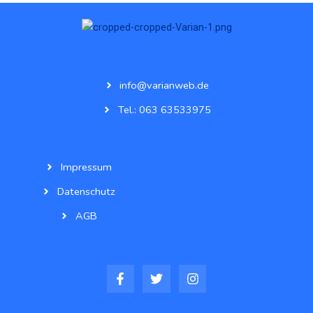
info@varianweb.de
Tel.: 063 63533975
Impressum
Datenschutz
AGB
F
T
I
a
w
n
c
i
s
e
t
t