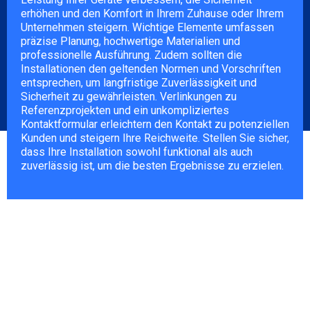
erhöhen und den Komfort in Ihrem Zuhause oder Ihrem
Unternehmen steigern. Wichtige Elemente umfassen
präzise Planung, hochwertige Materialien und
professionelle Ausführung. Zudem sollten die
Installationen den geltenden Normen und Vorschriften
entsprechen, um langfristige Zuverlässigkeit und
Sicherheit zu gewährleisten. Verlinkungen zu
Referenzprojekten und ein unkompliziertes
Kontaktformular erleichtern den Kontakt zu potenziellen
Kunden und steigern Ihre Reichweite. Stellen Sie sicher,
dass Ihre Installation sowohl funktional als auch
zuverlässig ist, um die besten Ergebnisse zu erzielen.